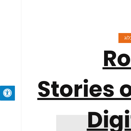
R
Stories o
Digi