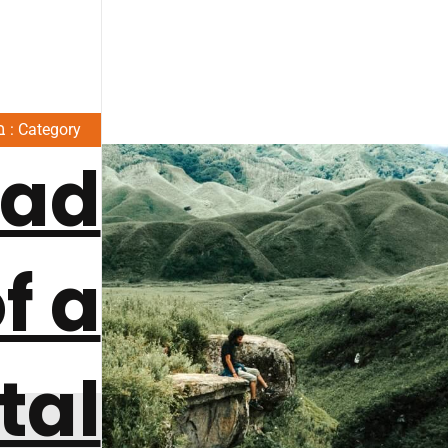
Category : בלוג
oad
f a
tal