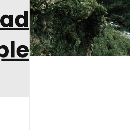
ad
ple